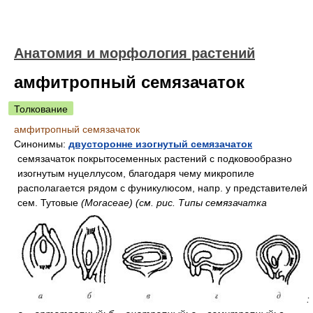
Анатомия и морфология растений
амфитропный семязачаток
Толкование
амфитропный семязачаток
Синонимы:
двусторонне изогнутый семязачаток
семязачаток покрытосеменных растений с подковообразно
изогнутым нуцеллусом, благодаря чему микропиле
располагается рядом с фуникулюсом, напр. у представителей
сем. Тутовые
(Moraceae)
(см. рис. Типы семязачатка
: