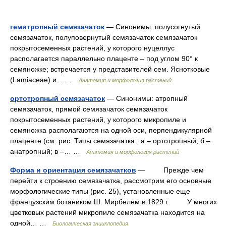
гемитропный семязачаток
— Синонимы: полусогнутый
семязачаток, полуповернутый семязачаток семязачаток
покрытосеменных растений, у которого нуцеллус
располагается параллельно плаценте – под углом 90° к
семяножке; встречается у представителей сем. Яснотковые
(Lamiaceae) и… …
Анатомия и морфология растений
ортотропный семязачаток
— Синонимы: атропный
семязачаток, прямой семязачаток семязачаток
покрытосеменных растений, у которого микропиле и
семяножка располагаются на одной оси, перпендикулярной
плаценте (см. рис. Типы семязачатка : а – ортотропный; б –
анатропный; в –… …
Анатомия и морфология растений
Форма и ориентация семязачатков
— Прежде чем
перейти к строению семязачатка, рассмотрим его основные
морфологические типы (рис. 25), установленные еще
французским ботаником Ш. Мирбелем в 1829 г. У многих
цветковых растений микропиле семязачатка находится на
одной… …
Биологическая энциклопедия