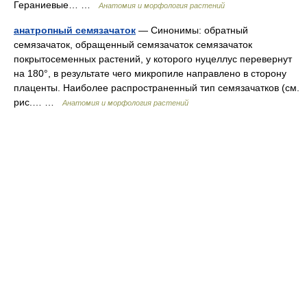
Гераниевые… …
Анатомия и морфология растений
анатропный семязачаток
— Синонимы: обратный
семязачаток, обращенный семязачаток семязачаток
покрытосеменных растений, у которого нуцеллус перевернут
на 180°, в результате чего микропиле направлено в сторону
плаценты. Наиболее распространенный тип семязачатков (см.
рис.… …
Анатомия и морфология растений