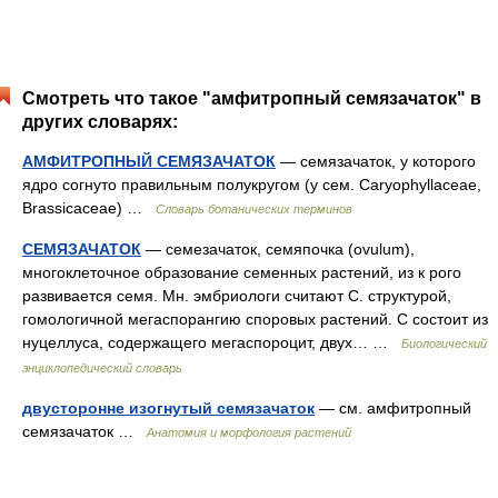
Смотреть что такое "амфитропный семязачаток" в
других словарях:
АМФИТРОПНЫЙ СЕМЯЗАЧАТОК
— семязачаток, у которого
ядро согнуто правильным полукругом (у сем. Caryophyllaceae,
Brassicaceae) …
Словарь ботанических терминов
СЕМЯЗАЧАТОК
— семезачаток, семяпочка (ovulum),
многоклеточное образование семенных растений, из к рого
развивается семя. Мн. эмбриологи считают С. структурой,
гомологичной мегаспорангию споровых растений. С состоит из
нуцеллуса, содержащего мегаспороцит, двух… …
Биологический
энциклопедический словарь
двусторонне изогнутый семязачаток
— см. амфитропный
семязачаток …
Анатомия и морфология растений