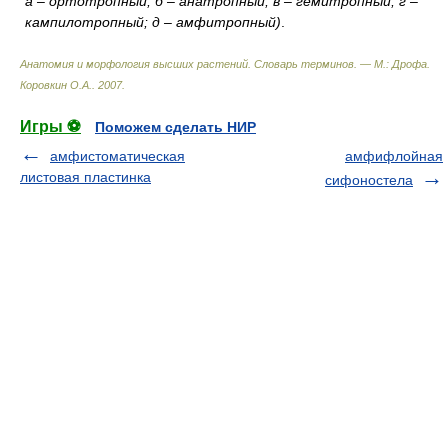
а – ортотропный; б – анатропный; в – гемитропный; г –
кампилотропный; д – амфитропный)
.
Анатомия и морфология высших растений. Словарь терминов. — М.: Дрофа
.
Коровкин О.А.
.
2007
.
Игры ⚽
Поможем сделать НИР
амфистоматическая
амфифлойная
листовая пластинка
сифоностела